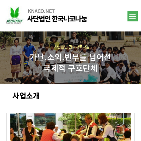
사단법인 한국나코나눔
가난.소외.빈부를 넘어선
국제적 구호단체
사업소개